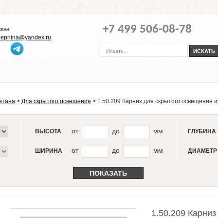
+7 499 506-08-78
сква
-lepnina@yandex.ru
етана
>
Для скрытого освещения
>
1.50.209 Карниз для скрытого освещения 
от
до
мм
ВЫСОТА
ГЛУБИНА
от
до
мм
ШИРИНА
ДИАМЕТР
1.50.209 Карниз