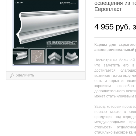
освещения из п
Европласт
4 955 руб. 
Карниз для скрытого
аналог, минимальный 
Несмотря на большой р
что заметить его в
достигается благод
Увеличить
возникает из-за округл
есть и скрытые возм
карнизом способн
дополнительного освещ
может стать ключевым а
Завод, который произв
первое место в свое
продукции подтвержде
международными, при
стоимости отделочн
стабильно высокое кач