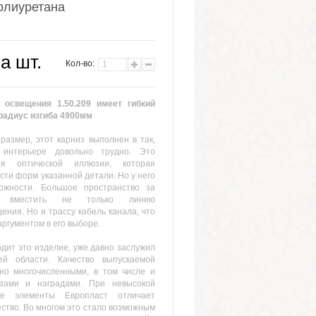
олиуретана
за шт.
Кол-во:
 освещения 1.50.209 имеет гибкий
радиус изгиба 4900мм
азмер, этот карниз выполнен в так,
 интерьере довольно трудно. Это
аря оптической иллюзии, которая
ости форм указанной детали. Но у него
ожности. Большое пространство за
о вместить не только линию
ения. Но и трассу кабель канала, что
ргументом в его выборе.
одит это изделие, уже давно заслужил
й области. Качество выпускаемой
но многочисленными, в том числе и
зами и наградами. При невысокой
ые элементы Европласт отличает
ество. Во многом это стало возможным