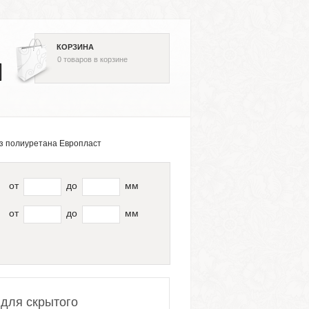
КОРЗИНА
0
товаров
в корзине
из полиуретана Европласт
от
до
мм
от
до
мм
 для скрытого