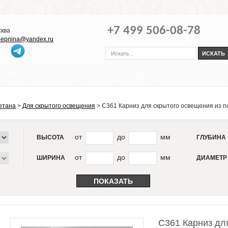
+7 499 506-08-78
сква
-lepnina@yandex.ru
етана
>
Для скрытого освещения
>
С361 Карниз для скрытого освещения из п
от
до
мм
ВЫСОТА
ГЛУБИНА
от
до
мм
ШИРИНА
ДИАМЕТР
С361 Карниз дл