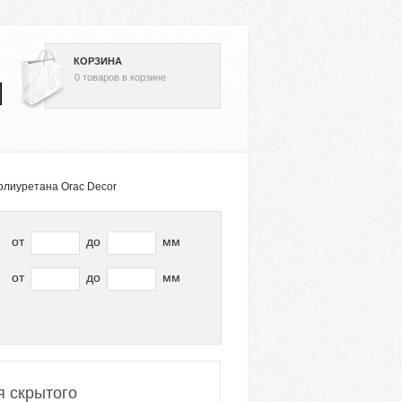
КОРЗИНА
0
товаров
в корзине
олиуретана Orac Decor
от
до
мм
от
до
мм
я скрытого