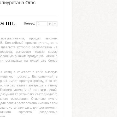
олиуретана Orac
за шт.
Кол-во:
реувеличения, продукт высоких
й. Бельгийский производитель, сеть
авительств которого расположена на
росоюза, выпускает только самую
бованную рынком продукцию. Именно
нии оставаться на плаву уже более
из изящно сочетает в себе высокую
внешнюю простоту. Выполненный в
арниз имеет простую форму, в то же
то, что заставляет возвращать к нему
 Помимо упомянутой эстетики линий,
разумевает установку светодиодного
льного освещения. Отдельно нужно
а для ленты расположена именно в том
довано устанавливать, для достижения
уального эффекта разделения
ния.