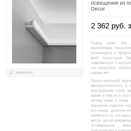
освещения из п
Decor
2 362 руб. 
Перед нами, без п
европейских технологи
производств и предст
всей территории Ев
современную и востре
это позволяет компа
Увеличить
сорока лет.
Представленный карн
функциональность и 
классическом стиле, к
время в нём есть что-
взгляд снова и снова.
указанное изделие под
источника дополните
упомянуть то, что ниш
месте, где её рекомен
оптимального виз
пространства и освеще