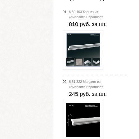
01.
6.50.103 Карниз из
композита Европласт
810 руб. за шт.
02.
6.51.322 Молдинг из
композита Европласт
245 руб. за шт.