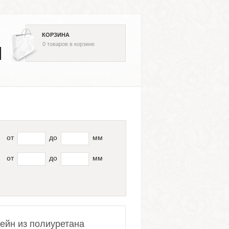
КОРЗИНА
0
товаров
в корзине
от
до
мм
от
до
мм
тейн из полиуретана