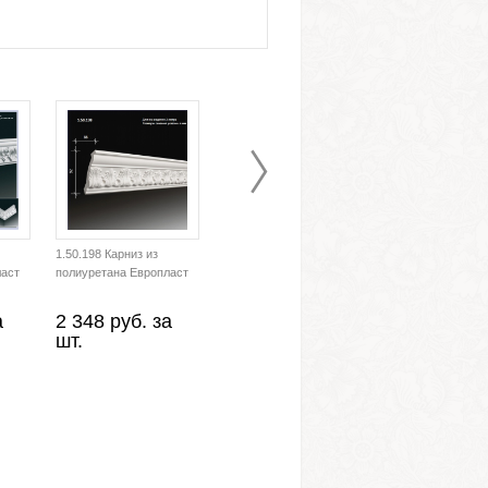
1.50.198 Карниз из
1.50.195 Карниз из
ласт
полиуретана Европласт
полиуретана Европласт
а
2 348 руб. за
1 851 руб. за
шт.
шт.