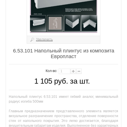
Увеличить
6.53.101 Напольный плинтус из композита
Европласт
Кол-во:
1 105 руб. за шт.
Напольный плинтус 6.53.101 имеет гибкий аналог, минимальный
радиус изгиба 500мм
Главным предназначением представленного элемента является
визуальное разграничение пространства, отделение поверхности
стен от напольного покрытия. Это легко достигается, благодаря
внушительным габаритам изделия. Выполненное без характерных