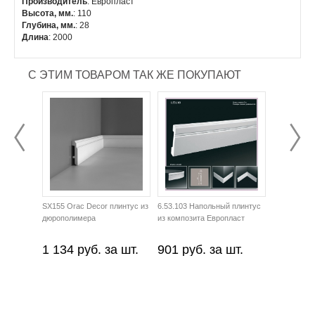
Производитель
: Европласт
Высота, мм.
: 110
Глубина, мм.
: 28
Длина
: 2000
С ЭТИМ ТОВАРОМ ТАК ЖЕ ПОКУПАЮТ
SX155 Orac Decor плинтус из
6.53.103 Напольный плинтус
Клей стыко
дюрополимера
из композита Европласт
60мл
1 134 руб. за шт.
901 руб. за шт.
520 руб