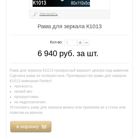
Увеличить
Рама для зеркала К1013
Кол-во:
6 940 руб. за шт.
Рама для зеркала К1013 прекрасный вариант декора над камином.
Сделана рама из полиуретана. Преимущество рамы для зеркала
К1013 компании Perfect:
прочность
легкий вес
прогрунтован
не гидроскопичен
Устоновить раму для зеркала можно или приклеив ее к стене или
повесив на крючок.