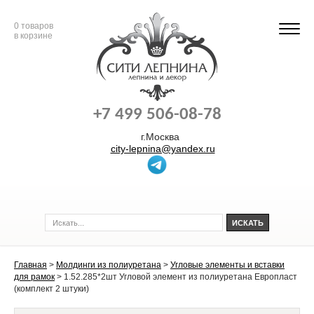
0
товаров
в корзине
+7 499 506-08-78
г.Москва
city-lepnina@yandex.ru
Главная
>
Молдинги из полиуретана
>
Угловые элементы и вставки
для рамок
>
1.52.285*2шт Угловой элемент из полиуретана Европласт
(комплект 2 штуки)