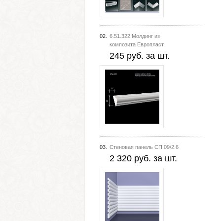
02.
6.51.322 Молдинг из
композита Европласт
245 руб. за шт.
03.
Стеновая панель СП 09/2.6
2 320 руб. за шт.