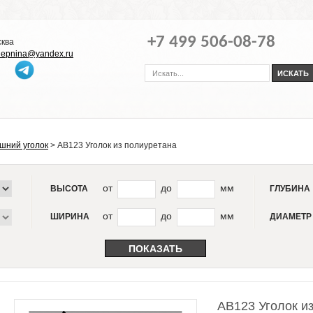
+7 499 506-08-78
сква
-lepnina@yandex.ru
шний уголок
>
AB123 Уголок из полиуретана
от
до
мм
ВЫСОТА
ГЛУБИНА
от
до
мм
ШИРИНА
ДИАМЕТР
AB123 Уголок и