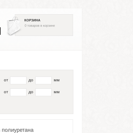
КОРЗИНА
0
товаров
в корзине
от
до
мм
от
до
мм
з полиуретана